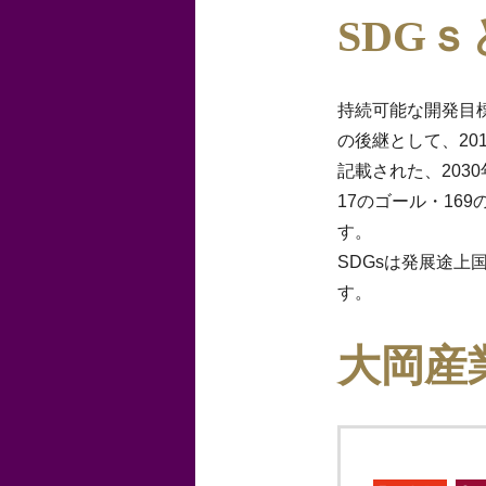
SDG
持続可能な開発目標（S
の後継として、20
記載された、203
17のゴール・169
す。
SDGsは発展途
す。
大岡産