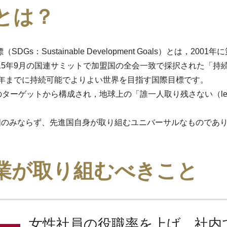
ｓとは？
DGs：Sustainable Development Goals）とは，2
15年9月の国連サミットで加盟国の全会一致で採択された「持続
0年までに持続可能でよりよい世界を目指す国際目標です。
のターゲットから構成され，地球上の「誰一人取り残さない（leave 
上国のみならず、先進国自身が取り組むユニバーサルなものであ
業が取り組むべきこと
女性社員の役職率を上げ、社内