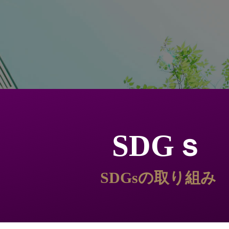
SDGｓ
SDGsの取り組み